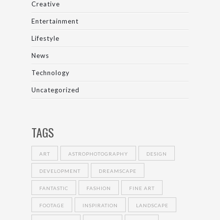
Creative
Entertainment
Lifestyle
News
Technology
Uncategorized
TAGS
ART
ASTROPHOTOGRAPHY
DESIGN
DEVELOPMENT
DREAMSCAPE
FANTASTIC
FASHION
FINE ART
FOOTAGE
INSPIRATION
LANDSCAPE