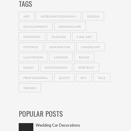
TAGS
ART
ASTROPHOTOGRAPHY
DESIGN
DEVELOPMENT
DREAMSCAPE
FANTASTIC
FASHION
FINE ART
FOOTAGE
INSPIRATION
LANDSCAPE
LIGHTROOM
LONDON
MUSIC
NIGHT
PHOTOGRAPH
PORTRAIT
PROFESSIONAL
QUOTE
SKY
TALE
TRENDS
POPULAR POSTS
Wedding Car Decorations