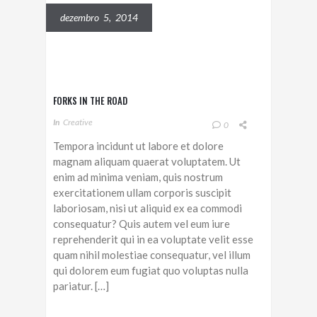
dezembro 5, 2014
FORKS IN THE ROAD
In
Creative
0
Tempora incidunt ut labore et dolore
magnam aliquam quaerat voluptatem. Ut
enim ad minima veniam, quis nostrum
exercitationem ullam corporis suscipit
laboriosam, nisi ut aliquid ex ea commodi
consequatur? Quis autem vel eum iure
reprehenderit qui in ea voluptate velit esse
quam nihil molestiae consequatur, vel illum
qui dolorem eum fugiat quo voluptas nulla
pariatur. […]