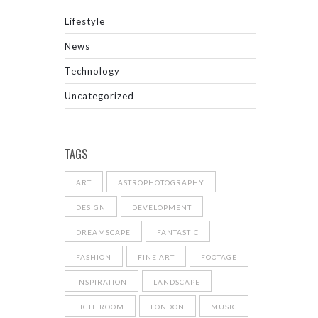
Lifestyle
News
Technology
Uncategorized
TAGS
ART
ASTROPHOTOGRAPHY
DESIGN
DEVELOPMENT
DREAMSCAPE
FANTASTIC
FASHION
FINE ART
FOOTAGE
INSPIRATION
LANDSCAPE
LIGHTROOM
LONDON
MUSIC