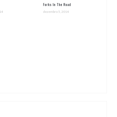
Forks In The Road
14
dezembro 5, 2014