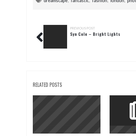
dreamscape
,
fantastic
,
fashion
,
london
,
pho
PREVIOUS POST
Syn Cole – Bright Lights
RELATED POSTS