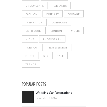
DREAMSCAPE
FANTASTIC
FASHION
FINE ART
FOOTAGE
INSPIRATION
LANDSCAPE
LIGHTROOM
LONDON
MUSIC
NIGHT
PHOTOGRAPH
PORTRAIT
PROFESSIONAL
QUOTE
SKY
TALE
TRENDS
POPULAR POSTS
Wedding Car Decorations
dezembro 5, 2014