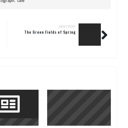
tograph
,
tale
NEXT POST
The Green Fields of Spring