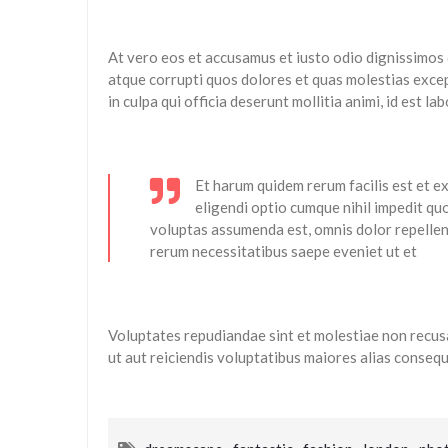
At vero eos et accusamus et iusto odio dignissimos 
atque corrupti quos dolores et quas molestias except
in culpa qui officia deserunt mollitia animi, id est l
Et harum quidem rerum facilis est et e
eligendi optio cumque nihil impedit q
voluptas assumenda est, omnis dolor repellen
rerum necessitatibus saepe eveniet ut et
Voluptates repudiandae sint et molestiae non recus
ut aut reiciendis voluptatibus maiores alias consequ