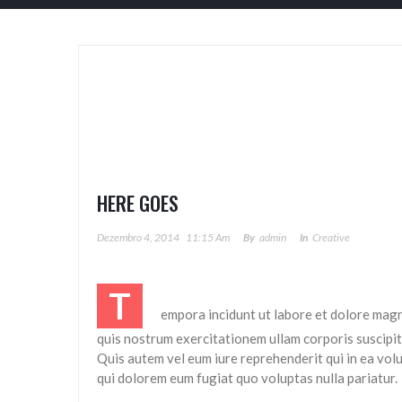
HERE GOES
Dezembro 4, 2014
11:15 Am
By
Admin
In
Creative
T
empora incidunt ut labore et dolore mag
quis nostrum exercitationem ullam corporis suscipit
Quis autem vel eum iure reprehenderit qui in ea volu
qui dolorem eum fugiat quo voluptas nulla pariatur.