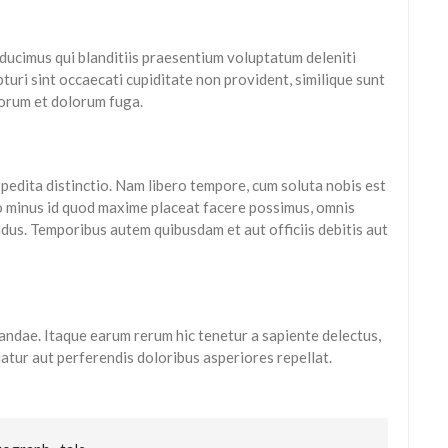
ducimus qui blanditiis praesentium voluptatum deleniti
uri sint occaecati cupiditate non provident, similique sunt
aborum et dolorum fuga.
xpedita distinctio. Nam libero tempore, cum soluta nobis est
uo minus id quod maxime placeat facere possimus, omnis
dus. Temporibus autem quibusdam et aut officiis debitis aut
andae. Itaque earum rerum hic tenetur a sapiente delectus,
atur aut perferendis doloribus asperiores repellat.