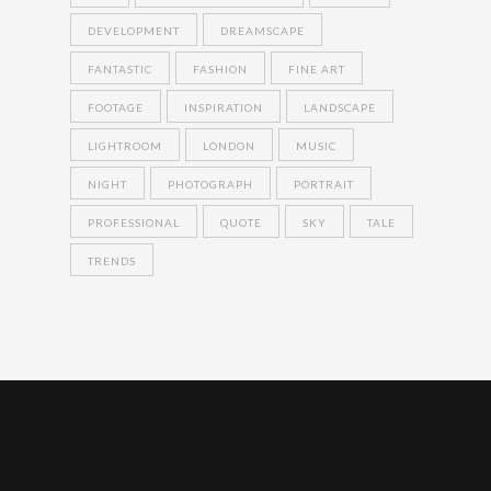
DEVELOPMENT
DREAMSCAPE
FANTASTIC
FASHION
FINE ART
FOOTAGE
INSPIRATION
LANDSCAPE
LIGHTROOM
LONDON
MUSIC
NIGHT
PHOTOGRAPH
PORTRAIT
PROFESSIONAL
QUOTE
SKY
TALE
TRENDS