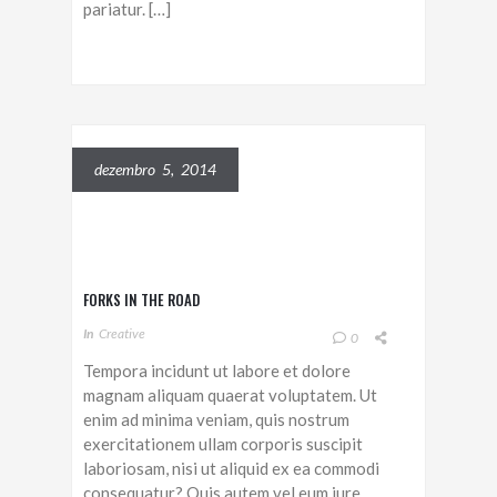
pariatur. […]
dezembro 5, 2014
FORKS IN THE ROAD
In
Creative
0
Tempora incidunt ut labore et dolore
magnam aliquam quaerat voluptatem. Ut
enim ad minima veniam, quis nostrum
exercitationem ullam corporis suscipit
laboriosam, nisi ut aliquid ex ea commodi
consequatur? Quis autem vel eum iure