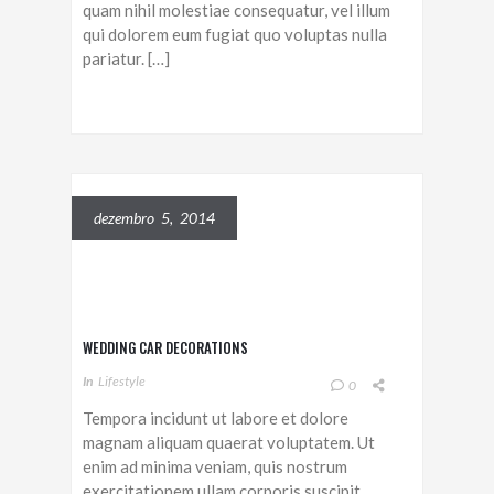
quam nihil molestiae consequatur, vel illum
qui dolorem eum fugiat quo voluptas nulla
pariatur. […]
dezembro 5, 2014
WEDDING CAR DECORATIONS
In
Lifestyle
0
Tempora incidunt ut labore et dolore
magnam aliquam quaerat voluptatem. Ut
enim ad minima veniam, quis nostrum
exercitationem ullam corporis suscipit