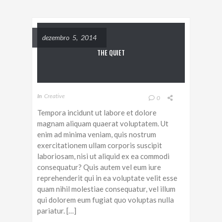
dezembro 5, 2014
THE QUIET
In
Creative
0
Tempora incidunt ut labore et dolore
magnam aliquam quaerat voluptatem. Ut
enim ad minima veniam, quis nostrum
exercitationem ullam corporis suscipit
laboriosam, nisi ut aliquid ex ea commodi
consequatur? Quis autem vel eum iure
reprehenderit qui in ea voluptate velit esse
quam nihil molestiae consequatur, vel illum
qui dolorem eum fugiat quo voluptas nulla
pariatur. […]